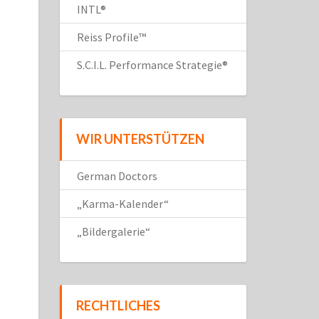
INTL®
Reiss Profile™
S.C.I.L. Performance Strategie®
WIR UNTERSTÜTZEN
German Doctors
„Karma-Kalender“
„Bildergalerie“
RECHTLICHES