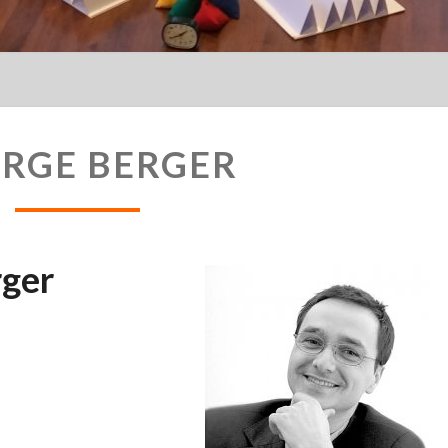
THORGE
RGE BERGER
BERGER
rger